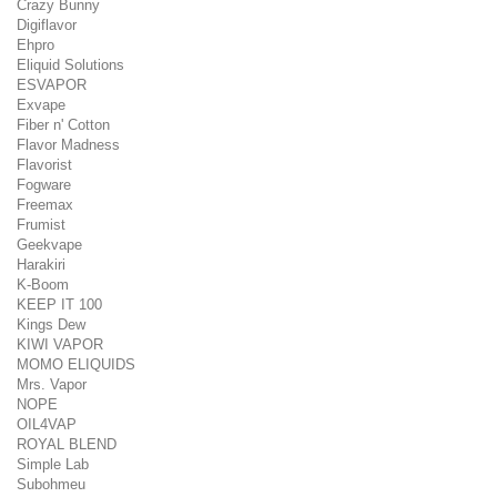
Crazy Bunny
Digiflavor
Ehpro
Eliquid Solutions
ESVAPOR
Exvape
Fiber n' Cotton
Flavor Madness
Flavorist
Fogware
Freemax
Frumist
Geekvape
Harakiri
K-Boom
KEEP IT 100
Kings Dew
KIWI VAPOR
MOMO ELIQUIDS
Mrs. Vapor
NOPE
OIL4VAP
ROYAL BLEND
Simple Lab
Subohmeu