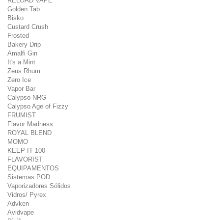
RELOAD VAPE
Golden Tab
Bisko
Custard Crush
Frosted
Bakery Drip
Amalfi Gin
It's a Mint
Zeus Rhum
Zero Ice
Vapor Bar
Calypso NRG
Calypso Age of Fizzy
FRUMIST
Flavor Madness
ROYAL BLEND
MOMO
KEEP IT 100
FLAVORIST
EQUIPAMENTOS
Sistemas POD
Vaporizadores Sólidos
Vidros/ Pyrex
Advken
Avidvape