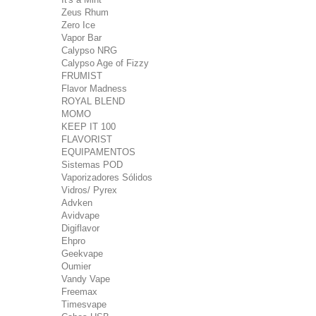
Zeus Rhum
Zero Ice
Vapor Bar
Calypso NRG
Calypso Age of Fizzy
FRUMIST
Flavor Madness
ROYAL BLEND
MOMO
KEEP IT 100
FLAVORIST
EQUIPAMENTOS
Sistemas POD
Vaporizadores Sólidos
Vidros/ Pyrex
Advken
Avidvape
Digiflavor
Ehpro
Geekvape
Oumier
Vandy Vape
Freemax
Timesvape