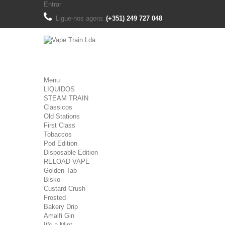
Entrar
Ligue-nos agora:
(+351) 249 727 048
Menu
LIQUIDOS
STEAM TRAIN
Classicos
Old Stations
First Class
Tobaccos
Pod Edition
Disposable Edition
RELOAD VAPE
Golden Tab
Bisko
Custard Crush
Frosted
Bakery Drip
Amalfi Gin
It's a Mint