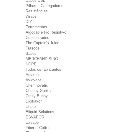
Cabos USB
Pilhas e Carregadores
Resistências
Wraps
DIY
Ferramentas
Algodão e Fio Resistivo
Concentrados
The Captain's Juice
Frascos
Bases
MERCHANDISING
NOPE
Todos os fabricantes
Advken
Avidvape
Chemnovatic
Chubby Gorilla
Crazy Bunny
Digiflavor
Ehpro
Eliquid Solutions
ESVAPOR
Exvape
Fiber n' Cotton