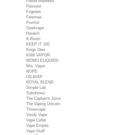
Flavor Madness
Flavorist
Fogware
Freemax
Frumist
Geekvape
Harakiri
K-Boom
KEEP IT 100
Kings Dew
KIWI VAPOR
MOMO ELIQUIDS
Mrs. Vapor
NOPE
OIL4VAP
ROYAL BLEND
Simple Lab
Subohmeu
The Captain's Juice
The Vaping Unicorn
Timesvape
Vandy Vape
Vape Cellar
Vape Empire
Vape Stuff