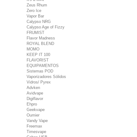
Zeus Rhum
Zero Ice
Vapor Bar
Calypso NRG
Calypso Age of Fizzy
FRUMIST
Flavor Madness
ROYAL BLEND
MOMO
KEEP IT 100
FLAVORIST
EQUIPAMENTOS
Sistemas POD
Vaporizadores Sólidos
Vidros/ Pyrex
Advken
Avidvape
Digiflavor
Ehpro
Geekvape
Oumier
Vandy Vape
Freemax
Timesvape