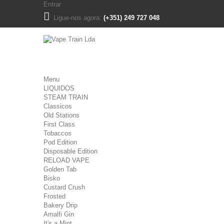
Entrar
Ligue-nos agora:
(+351) 249 727 048
Menu
LIQUIDOS
STEAM TRAIN
Classicos
Old Stations
First Class
Tobaccos
Pod Edition
Disposable Edition
RELOAD VAPE
Golden Tab
Bisko
Custard Crush
Frosted
Bakery Drip
Amalfi Gin
It's a Mint