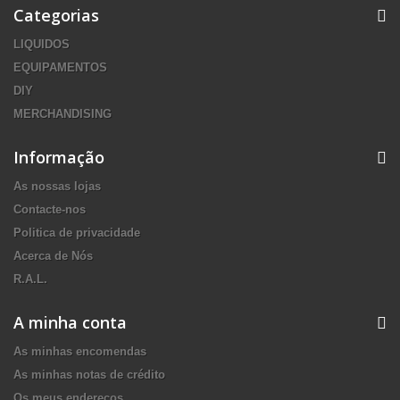
Categorias
LIQUIDOS
EQUIPAMENTOS
DIY
MERCHANDISING
Informação
As nossas lojas
Contacte-nos
Politica de privacidade
Acerca de Nós
R.A.L.
A minha conta
As minhas encomendas
As minhas notas de crédito
Os meus endereços