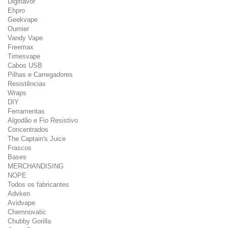
Digiflavor
Ehpro
Geekvape
Oumier
Vandy Vape
Freemax
Timesvape
Cabos USB
Pilhas e Carregadores
Resistências
Wraps
DIY
Ferramentas
Algodão e Fio Resistivo
Concentrados
The Captain's Juice
Frascos
Bases
MERCHANDISING
NOPE
Todos os fabricantes
Advken
Avidvape
Chemnovatic
Chubby Gorilla