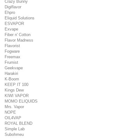
Crazy Bunny
Digiflavor
Ehpro
Eliquid Solutions
ESVAPOR
Exvape
Fiber n' Cotton
Flavor Madness
Flavorist
Fogware
Freemax
Frumist
Geekvape
Harakiri
K-Boom
KEEP IT 100
Kings Dew
KIWI VAPOR
MOMO ELIQUIDS
Mrs. Vapor
NOPE
OIL4VAP
ROYAL BLEND
Simple Lab
Subohmeu