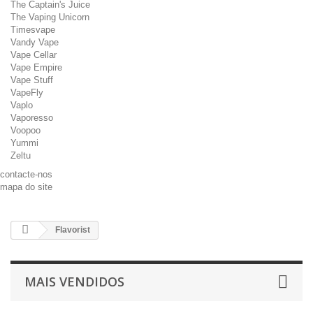
The Captain's Juice
The Vaping Unicorn
Timesvape
Vandy Vape
Vape Cellar
Vape Empire
Vape Stuff
VapeFly
Vaplo
Vaporesso
Voopoo
Yummi
Zeltu
contacte-nos
mapa do site
Flavorist
MAIS VENDIDOS