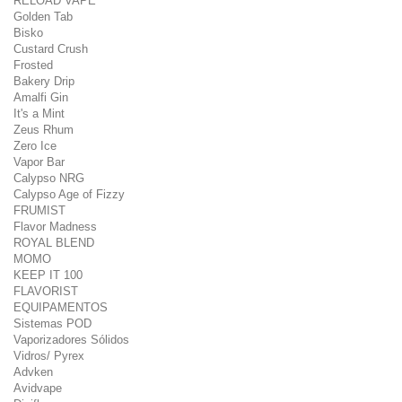
RELOAD VAPE
Golden Tab
Bisko
Custard Crush
Frosted
Bakery Drip
Amalfi Gin
It's a Mint
Zeus Rhum
Zero Ice
Vapor Bar
Calypso NRG
Calypso Age of Fizzy
FRUMIST
Flavor Madness
ROYAL BLEND
MOMO
KEEP IT 100
FLAVORIST
EQUIPAMENTOS
Sistemas POD
Vaporizadores Sólidos
Vidros/ Pyrex
Advken
Avidvape