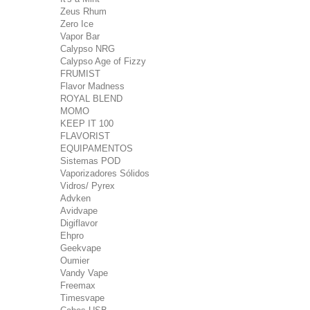
Zeus Rhum
Zero Ice
Vapor Bar
Calypso NRG
Calypso Age of Fizzy
FRUMIST
Flavor Madness
ROYAL BLEND
MOMO
KEEP IT 100
FLAVORIST
EQUIPAMENTOS
Sistemas POD
Vaporizadores Sólidos
Vidros/ Pyrex
Advken
Avidvape
Digiflavor
Ehpro
Geekvape
Oumier
Vandy Vape
Freemax
Timesvape