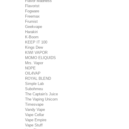
Flavor Madness
Flavorist
Fogware
Freemax
Frumist
Geekvape
Harakiri
K-Boom
KEEP IT 100
Kings Dew
KIWI VAPOR
MOMO ELIQUIDS
Mrs. Vapor
NOPE
OIL4VAP
ROYAL BLEND
Simple Lab
Subohmeu
The Captain's Juice
The Vaping Unicorn
Timesvape
Vandy Vape
Vape Cellar
Vape Empire
Vape Stuff