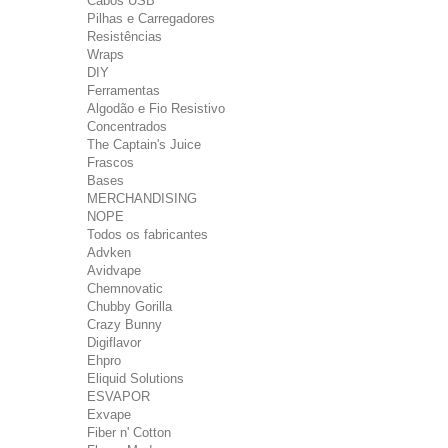
Cabos USB
Pilhas e Carregadores
Resistências
Wraps
DIY
Ferramentas
Algodão e Fio Resistivo
Concentrados
The Captain's Juice
Frascos
Bases
MERCHANDISING
NOPE
Todos os fabricantes
Advken
Avidvape
Chemnovatic
Chubby Gorilla
Crazy Bunny
Digiflavor
Ehpro
Eliquid Solutions
ESVAPOR
Exvape
Fiber n' Cotton