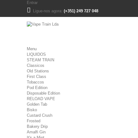
Entrar
Ligue-nos agora:
(+351) 249 727 048
Menu
LIQUIDOS
STEAM TRAIN
Classicos
Old Stations
First Class
Tobaccos
Pod Edition
Disposable Edition
RELOAD VAPE
Golden Tab
Bisko
Custard Crush
Frosted
Bakery Drip
Amalfi Gin
It's a Mint